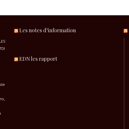
Les notes d’information
LES
TDI
EDN les rapport
ste
ns,
a