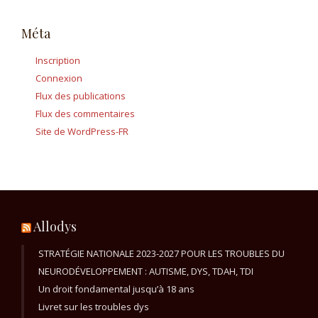
Méta
Inscription
Connexion
Flux des publications
Flux des commentaires
Site de WordPress-FR
Allodys
STRATÉGIE NATIONALE 2023-2027 POUR LES TROUBLES DU
NEURODÉVELOPPEMENT : AUTISME, DYS, TDAH, TDI
Un droit fondamental jusqu’à 18 ans
Livret sur les troubles dys