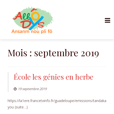
Aller
au
Mois :
septembre 2019
contenu
École les génies en herbe
19 septembre 2019
https://la1ere.francetvinfo.fr/guadeloupe/emissions/tandaka
you (suite…)