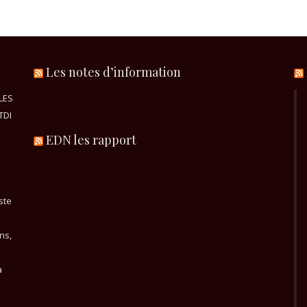
Les notes d’information
LES
TDI
EDN les rapport
ste
ns,
a