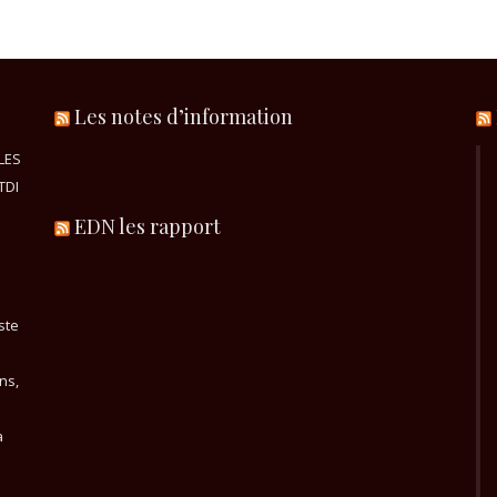
Les notes d’information
LES
TDI
EDN les rapport
ste
ns,
a