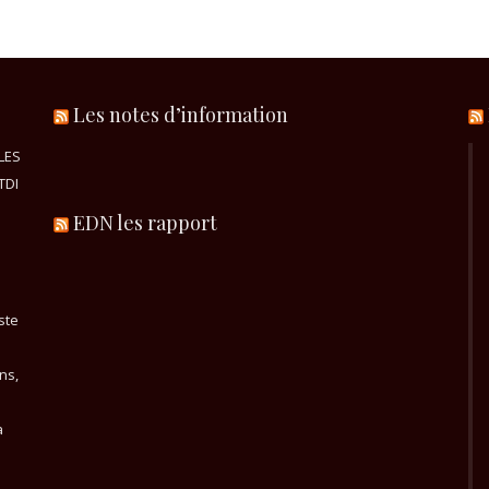
Les notes d’information
LES
TDI
EDN les rapport
ste
ns,
a