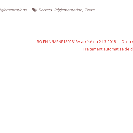
,
,
réglementations
Décrets
Réglementation
Texte
BO EN N°MENE1802813A arrêté du 21-3-2018 – J.O. du 
Traitement automatisé de 