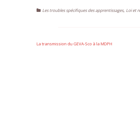
,
Les troubles spécifiques des apprentissages
Loi et 
Navigation
de
La transmission du GEVA-Sco à la MDPH
l’article