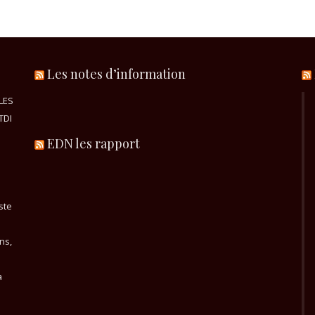
Les notes d’information
LES
TDI
EDN les rapport
ste
ns,
a