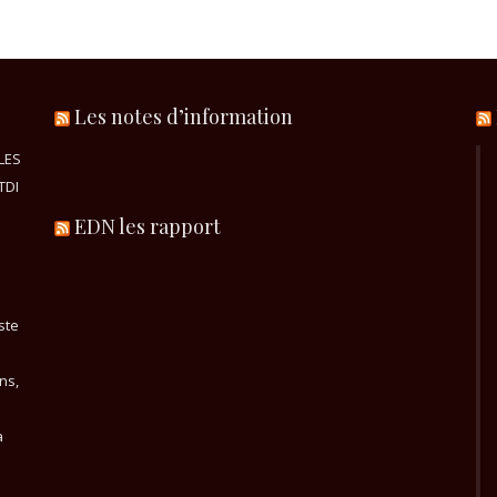
Les notes d’information
LES
TDI
EDN les rapport
ste
ns,
a